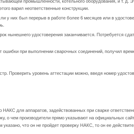
тывающей промышленности, котельного оборудования, и т. д. Э
 этого варил неответственные конструкции.
ли у них был перерыв в работе более 6 месяцев или в удостов
ь.
срок нынешнего удостоверения заканчивается. Потребуется сда
ет ошибки при выполнении сварочных соединений, получил врем
стр. Проверить уровень аттестации можно, введя номер удостов
о НАКС для аппаратов, задействованных при сварке ответстве
рку, о чем производители прямо указывают на официальных сайт
м указано, что он не пройдет проверку НАКС, то он ее действит