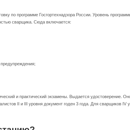
овку по программе Госгортехнадзора России. Уровень програм
остью сварщика. Сюда включается:
 предупреждения;
ический и практический экзамены. Выдается удостоверение. Он
листов II и III уровня документ годен 3 года. Для сварщиков IV 
естацию?