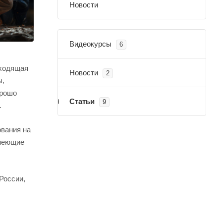
Новости
Видеокурсы
6
входящая
Новости
2
ы,
орошо
Статьи
9
.
ования на
имеющие
России,