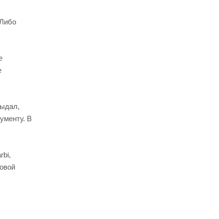
 Либо
е
е
выдал,
ументу. В
bi,
говой