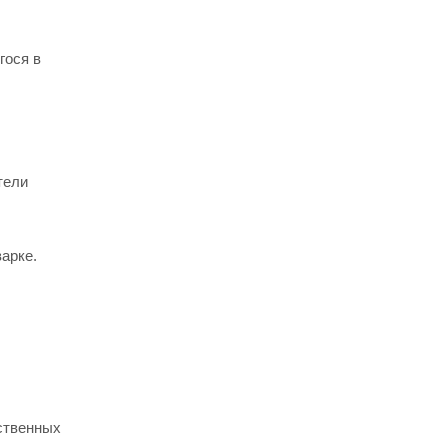
гося в
тели
арке.
тственных