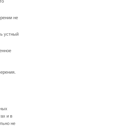
то
ерении не
ть устный
енное
ерения.
нных
ах и в
ельно не