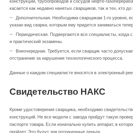
конструкций, трубопроводов и сосудов нефте-газоперераба
касается как недавно нанятых сварщиков, так и тех, кто до
Дополнительная. Необходима сварщикам 1-го уровня, ес
указан вид сварки, которым ему придется заниматься тепер
Периодическая. Подвергаются все специалисты, когда 
и практический экзамены.
Внеочередная. Требуется, если сварщик часто допуска
отстранение за нарушения технологического процесса.
Данные о каждом специалисте вносятся в электронный рее
Свидетельство НАКС
Кроме удостоверения сварщика, необходимо свидетельств
конструкций. Не все модели с завода пройдут такую прове
паспорте товара. Если изначально купить аппарат, в которо
пройдет. Это будут зря потраченные деньги.