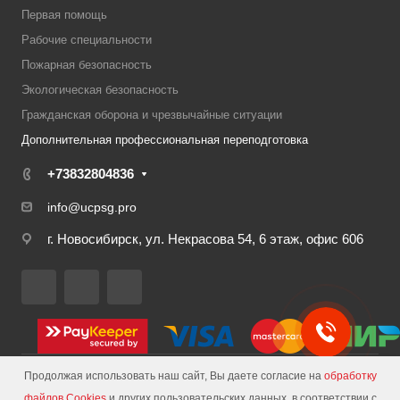
Первая помощь
Рабочие специальности
Пожарная безопасность
Экологическая безопасность
Гражданская оборона и чрезвычайные ситуации
Дополнительная профессиональная переподготовка
+73832804836
Екатерина
info@ucpsg.pro
Здравствуйте! Готова помочь
г. Новосибирск, ул. Некрасова 54, 6 этаж, офис 606
вам. Напишите мне, если у
вас появятся вопросы.
×
Продолжая использовать наш сайт, Вы даете согласие на
обработку
© 2026 ЧОУ ДПО ЦЕНТР «ПСГ»
ПОЛУЧИТЬ РАБОЧУЮ ТЕТРАДЬ
СПЕЦИАЛИСТА ОХРАНЫ ТРУДА
файлов Cookies
и других пользовательских данных, в соответствии с