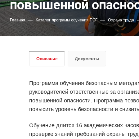
повышенной опаснос
—
—
Главная
Каталог программ обучения ПСГ
Охрана труда
Описание
Документы
Программа обучения безопасным методам
руководителей ответственные за органи
повышенной опасности. Программа позво
повысить уровень безопасности и снизит
Обучение длится 16 академических часов
проверке знаний требований охраны тру